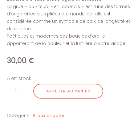
La grue – ou « tsuru » en japonais – est l’une des formes
d’origami les plus pliées au monde, car elle est
considérée comme un symbole de paix, de longévité et
de chance.
Poétiques et modernes ces boucles d’oreille
apporteront de la couleur et la lumière à votre visage.
30,00
€
5 en stock
quantité
AJOUTER AU PANIER
de
Boucles
d'oreilles
Catégorie :
Bijoux origami
Tsuru
blanches-